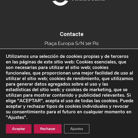
Contacte
Plaça Europa S/N 1er Pis
Edifici del Mercat Municipal
Utilizamos una selección de cookies propias y de terceros
en las páginas de este sitio web: Cookies esenciales, que
08840 Viladecans
son necesarias para utilizar el sitio web; cookies
funcionales, que proporcionan una mejor facilidad de uso al
Tel. 936591093
utilizar el sitio web; cookies de rendimiento, que utilizamos
para generar datos agregados sobre el uso y las
info@xarxacomercial.cat
estadísticas del sitio web; y cookies de marketing, que se
utilizan para mostrar contenido y publicidad relevantes. Si
elige "ACEPTAR", acepta el uso de todas las cookies. Puede
aceptar y rechazar tipos de cookies individuales y revocar
su consentimiento para el futuro en cualquier momento en
© 2021 Xarxa Comercial de Viladecans. Tots els drets reservats.
Avís
"Ajustes".
legal
Aceptar
Rechazar
Ajustos