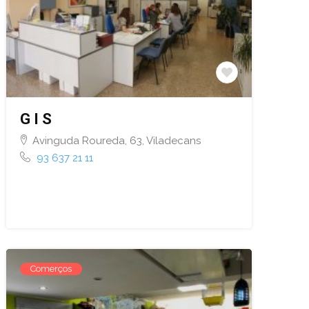
G I S
Avinguda Roureda, 63, Viladecans
93 637 21 11
Comerços