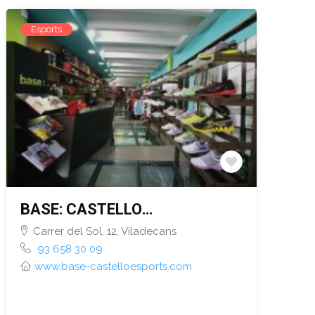
Esports
BASE: CASTELLO
ESPORTS
Carrer del Sol, 12, Viladecans
93 658 30 09
www.base-castelloesports.com