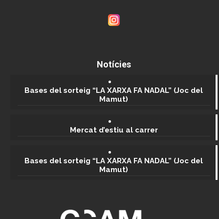
ESTUDI FOTOGRÀFIC
SANTIAGO VICEDO
Carrer de Jaume Abril, 41
Notícies
932 50 91 11 - 696 580 800
https://www.santiagovicedo.com/
Bases del sorteig “LA XARXA FA NADAL” (Joc del
Mamut)
Mercat d’estiu al carrer
Bases del sorteig “LA XARXA FA NADAL” (Joc del
Mamut)