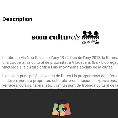
Description
La llibreria Els Nou Rals neix l’any 1979. Des de l’any 2013, la llibreri
una cooperativa cultural de proximitat a Viladecans (Baix Llobregat
vinculada a la cultura crítica i als moviments socials de la ciutat.
L’activitat principal és la venda de llibres i la programació de difere
esdeveniments o propostes culturals: presentacions, exposicions,
xerrades, cursos, tallers, etc., com un punt de trobada cultural de l
ciutat. Actuem de forma col·lectiva amb l’objectiu de fer xarxa, de 
barri.
Ricard Caba i Rosa Agustí, llibreter i llibretera de la Llibreria Els Nou