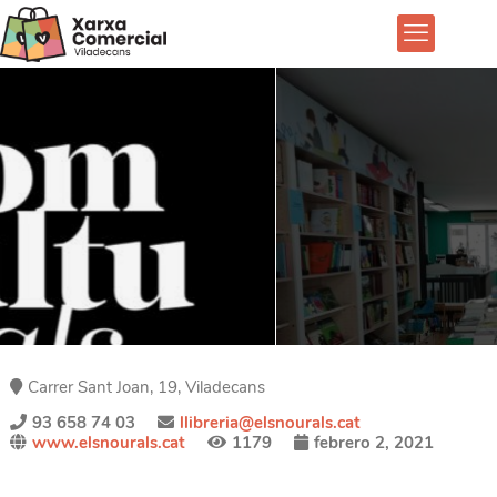
Carrer Sant Joan, 19, Viladecans
93 658 74 03
llibreria@elsnourals.cat
www.elsnourals.cat
1179
febrero 2, 2021