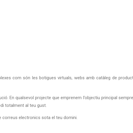
plexes com són les botigues virtuals, webs amb catàleg de produc
lució. En qualsevol projecte que emprenem l’objectiu principal sempr
i totalment al teu gust.
 correus electronics sota el teu domini.