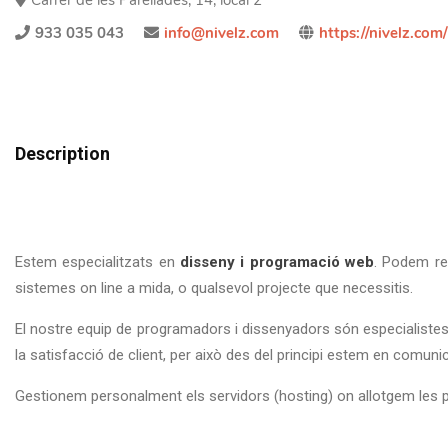
Carrer de les Parellades, 14, local 2
933 035 043
info@nivelz.com
https://nivelz.com/
Description
Estem especialitzats en
disseny i programació web
. Podem re
sistemes on line a mida, o qualsevol projecte que necessitis.
El nostre equip de programadors i dissenyadors són especialistes 
la satisfacció de client, per això des del principi estem en comu
Gestionem personalment els servidors (hosting) on allotgem les pá