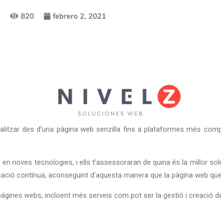
820
febrero 2, 2021
alitzar des d’una pàgina web senzilla fins a plataformes més com
en noves tecnologies, i ells t’assessoraran de quina és la millor so
nicació contínua, aconseguint d’aquesta manera que la pàgina web qued
gines webs, incloent més serveis com pot ser la gestió i creació de