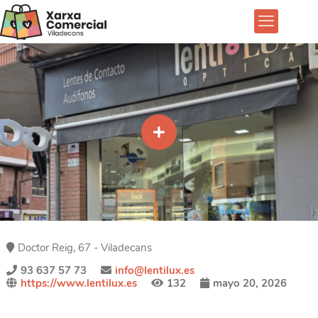
Doctor Reig, 67 - Viladecans
93 637 57 73
info@lentilux.es
https://www.lentilux.es
132
mayo 20, 2026