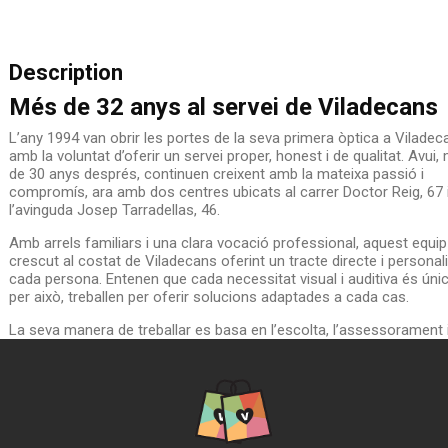
Description
Més de 32 anys al servei de Viladecans
L’any 1994 van obrir les portes de la seva primera òptica a
Viladec
amb la voluntat d’oferir un servei proper, honest i de qualitat. Avui,
de 30 anys després, continuen creixent amb la mateixa passió i
compromís, ara amb dos centres ubicats al carrer Doctor Reig, 67 
l’avinguda Josep Tarradellas, 46.
Amb arrels familiars i una clara vocació professional, aquest equip
crescut al costat de Viladecans oferint un tracte directe i personali
cada persona. Entenen que cada necessitat visual i auditiva és única
per això, treballen per oferir solucions adaptades a cada cas.
La seva manera de treballar es basa en l’escolta, l’assessorament i
proximitat, amb l’objectiu de trobar sempre la millor solució per a la
visual i auditiva dels seus clients.
A més, aposten per la formació contínua i per les últimes innovac
tecnològiques en lents oftàlmiques, lents de contacte i audiòfons,
garantint així un servei actualitzat i de qualitat.