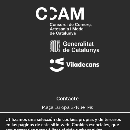
Contacte
Plaça Europa S/N 1er Pis
Edifici del Mercat Municipal
Utilizamos una selección de cookies propias y de terceros
en las páginas de este sitio web: Cookies esenciales, que
08840 Viladecans