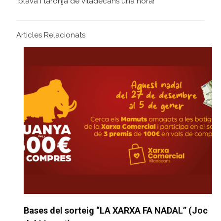
blava i taronja de viladecans una hora!
Articles Relacionats
Bases del sorteig “LA XARXA FA NADAL” (Joc