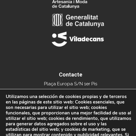
Contacte
Plaça Europa S/N 1er Pis
Edifici del Mercat Municipal
Utilizamos una selección de cookies propias y de terceros
en las páginas de este sitio web: Cookies esenciales, que
08840 Viladecans
son necesarias para utilizar el sitio web; cookies
funcionales, que proporcionan una mejor facilidad de uso al
Tel. 936591093
utilizar el sitio web; cookies de rendimiento, que utilizamos
para generar datos agregados sobre el uso y las
info@xarxacomercial.cat
estadísticas del sitio web; y cookies de marketing, que se
utilizan para mostrar contenido y publicidad relevantes. Si