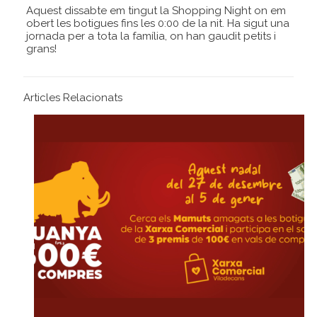
Aquest dissabte em tingut la Shopping Night on em
obert les botigues fins les 0:00 de la nit. Ha sigut una
jornada per a tota la família, on han gaudit petits i
grans!
Articles Relacionats