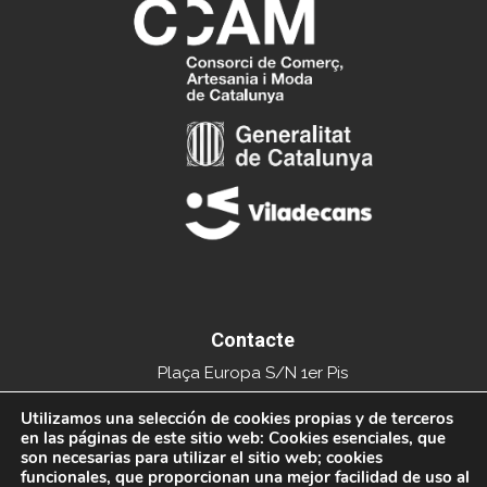
Contacte
Plaça Europa S/N 1er Pis
Edifici del Mercat Municipal
Utilizamos una selección de cookies propias y de terceros
en las páginas de este sitio web: Cookies esenciales, que
08840 Viladecans
son necesarias para utilizar el sitio web; cookies
funcionales, que proporcionan una mejor facilidad de uso al
Tel. 936591093