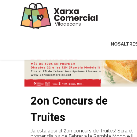
NOSALTRE
2on Concurs de
Truites
Ja esta aqui el 2on concurs de Truites! Serà el
proper dia 22 de Febrer a la Rambla Modolell!