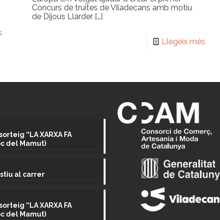
Concurs de truites de Viladecans amb motiu
de Dijous Llarder
[…]
s
Llegeix més
sorteig “LA XARXA FA
oc del Mamut)
stiu al carrer
sorteig “LA XARXA FA
oc del Mamut)