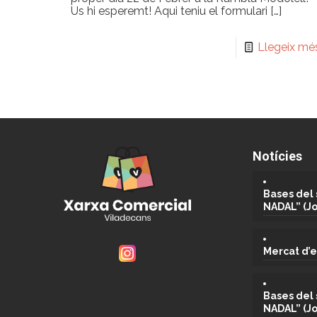
Us hi esperemt! Aqui teniu el formulari
[…]
Llegeix mé
Notícies
Bases del 
NADAL” (J
Mercat d’e
Bases del 
NADAL” (J