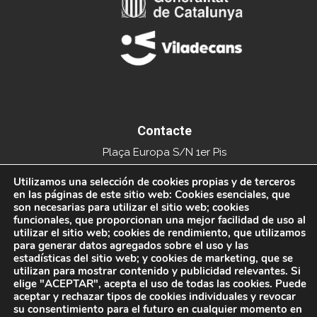
Contacte
Plaça Europa S/N 1er Pis
Edifici del Mercat Municipal
Utilizamos una selección de cookies propias y de terceros
en las páginas de este sitio web: Cookies esenciales, que
08840 Viladecans
son necesarias para utilizar el sitio web; cookies
funcionales, que proporcionan una mejor facilidad de uso al
Tel. 936591093
utilizar el sitio web; cookies de rendimiento, que utilizamos
para generar datos agregados sobre el uso y las
info@xarxacomercial.cat
estadísticas del sitio web; y cookies de marketing, que se
utilizan para mostrar contenido y publicidad relevantes. Si
elige "ACEPTAR", acepta el uso de todas las cookies. Puede
aceptar y rechazar tipos de cookies individuales y revocar
su consentimiento para el futuro en cualquier momento en
© 2021 Xarxa Comercial de Viladecans. Tots els drets reservats.
Avís