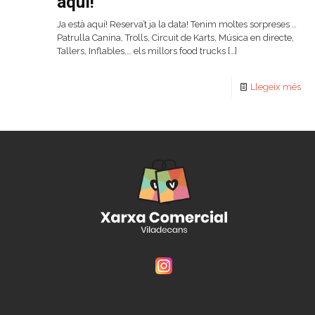
aquí!
Ja està aquí! Reserva’t ja la data! Tenim moltes sorpreses …
Patrulla Canina, Trolls, Circuit de Karts, Música en directe,
Tallers, Inflables,… els millors food trucks
[…]
Llegeix més