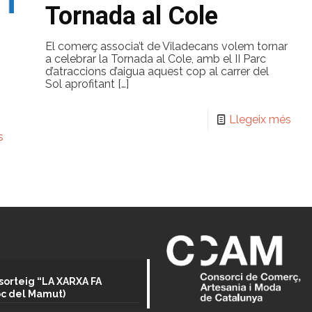
Tornada al Cole
El comerç associa’t de Viladecans volem tornar
a celebrar la Tornada al Cole, amb el II Parc
d’atraccions d’aigua aquest cop al carrer del
Sol aprofitant
[…]
Llegeix més
s
sorteig “LA XARXA FA
oc del Mamut)