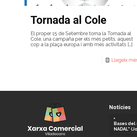
Tornada al Cole
El proper 15 de Setembre torna la Tornada al
Cole, una campaña per els més petits, aquest
cop a la plaça europa i amb més activitats
[…]
Llegeix mé
Notícies
Bases del 
NADAL” (J