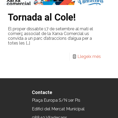
Tornada al Cole!
El proper dissabte 17 de setembre al matí el
comerç associat de la Xarxa Comercial us
convida a un parc d’atraccions d’aigua per a
totes les
[…]
Llegeix més
Contacte
Plaça Europa S/N 1er Pis
Edifici del Mercat Municipal
08840 Viladecans