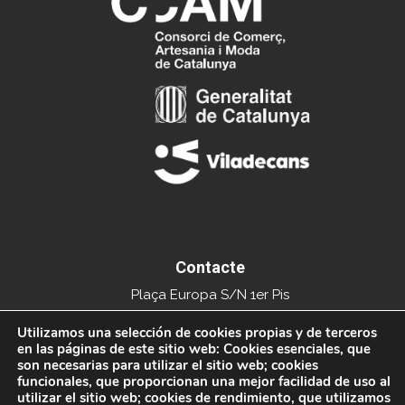
RUPI CREACIONES
Avinguda Gavà, 1, Viladecans
619 52 91 25
www.rupicreaciones.com
Contacte
Plaça Europa S/N 1er Pis
Edifici del Mercat Municipal
Utilizamos una selección de cookies propias y de terceros
en las páginas de este sitio web: Cookies esenciales, que
08840 Viladecans
son necesarias para utilizar el sitio web; cookies
funcionales, que proporcionan una mejor facilidad de uso al
Tel. 936591093
utilizar el sitio web; cookies de rendimiento, que utilizamos