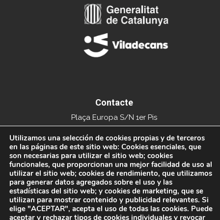
Contacte
Plaça Europa S/N 1er Pis
Edifici del Mercat Municipal
Utilizamos una selección de cookies propias y de terceros
en las páginas de este sitio web: Cookies esenciales, que
08840 Viladecans
son necesarias para utilizar el sitio web; cookies
funcionales, que proporcionan una mejor facilidad de uso al
Tel. 936591093
utilizar el sitio web; cookies de rendimiento, que utilizamos
para generar datos agregados sobre el uso y las
info@xarxacomercial.cat
estadísticas del sitio web; y cookies de marketing, que se
utilizan para mostrar contenido y publicidad relevantes. Si
elige "ACEPTAR", acepta el uso de todas las cookies. Puede
aceptar y rechazar tipos de cookies individuales y revocar