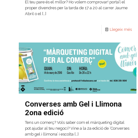
El teu pare és el millor? Ho volem comprovar! porta’l el
proper divendres per la tarda de 17 a 20 al carrer Jaume
Abril o el
[…]
Llegeix més
Converses amb Gel i Llimona
2ona edició
Tens un comerç? Vols saber com el màrqueting digital
pot ajudar al teu negoci? Vine a la 2a edició de ‘Converses
amb gel i llimona’ i escolta
[…]