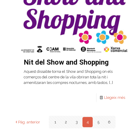
Nit del Show and Shopping
Aquest dissabte torna el Show and Shopping on els
comerços del centre de la vila obriran tota la nit i
amenitzaran les compres nocturnes, amb tastos,
[…]
Llegeix més
Pàg. anterior
1
2
3
4
5
6